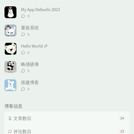
门
新
机
文
评
文
My App Defaults 2023
章
论
章
评
0
论
数：
重装系统
评
0
论
数：
Hello World 🎉
评
0
论
数：
略感疲倦
评
0
论
数：
搭建博客
评
0
论
数：
博客信息
文章数目
24
评论数目
13