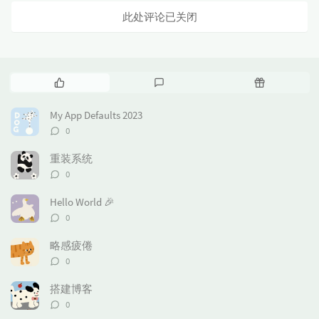
此处评论已关闭
热
最
随
门
新
机
文
评
文
My App Defaults 2023
章
论
章
评
0
论
数：
重装系统
评
0
论
数：
Hello World 🎉
评
0
论
数：
略感疲倦
评
0
论
数：
搭建博客
评
0
论