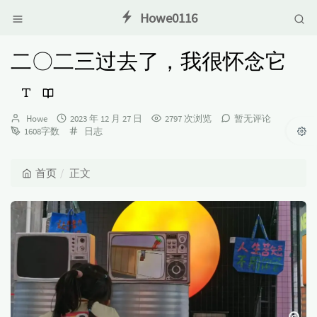
Howe0116
二〇二三过去了，我很怀念它
博
发
Howe
2023 年 12 月 27 日
2797 次浏览
暂无评论
主：
布
分
1608字数
日志
时
类：
间：
首页
正文