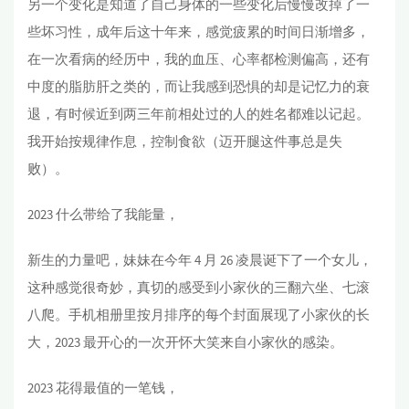
另一个变化是知道了自己身体的一些变化后慢慢改掉了一
些坏习性，成年后这十年来，感觉疲累的时间日渐增多，
在一次看病的经历中，我的血压、心率都检测偏高，还有
中度的脂肪肝之类的，而让我感到恐惧的却是记忆力的衰
退，有时候近到两三年前相处过的人的姓名都难以记起。
我开始按规律作息，控制食欲（迈开腿这件事总是失
败）。
2023 什么带给了我能量，
新生的力量吧，妹妹在今年 4 月 26 凌晨诞下了一个女儿，
这种感觉很奇妙，真切的感受到小家伙的三翻六坐、七滚
八爬。手机相册里按月排序的每个封面展现了小家伙的长
大，2023 最开心的一次开怀大笑来自小家伙的感染。
2023 花得最值的一笔钱，